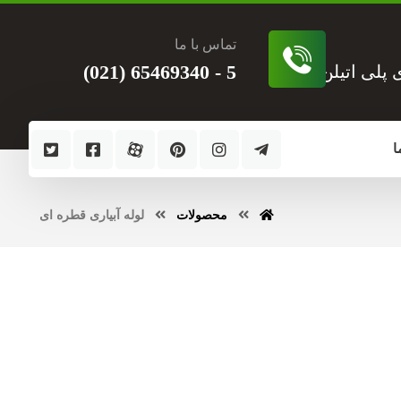
تماس با ما
5 - 65469340 (021)
ی پلی اتیلن
ا
محصولات
لوله آبیاری قطره ای