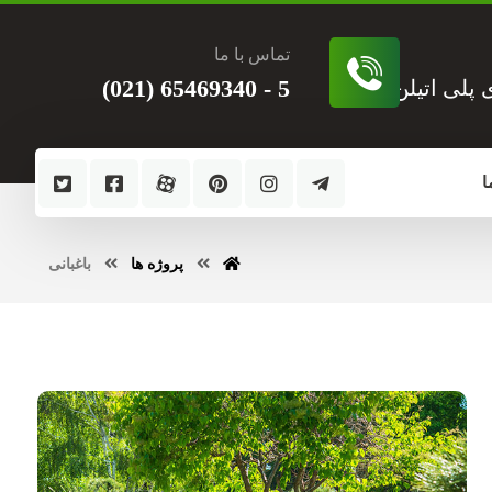
تماس با ما
5 - 65469340 (021)
ی پلی اتیلن
ا
پروژه ها
باغبانی