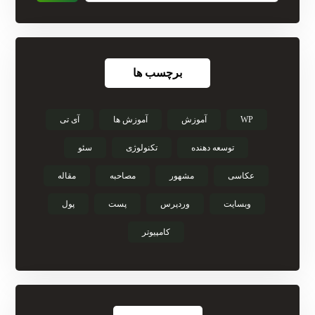
برچسب ها
WP
آموزش
آموزش ها
آی تی
توسعه دهنده
تکنولوژی
سئو
عکاسی
مشهور
مصاحبه
مقاله
وبسایت
وردپرس
پست
پول
کامپیوتر