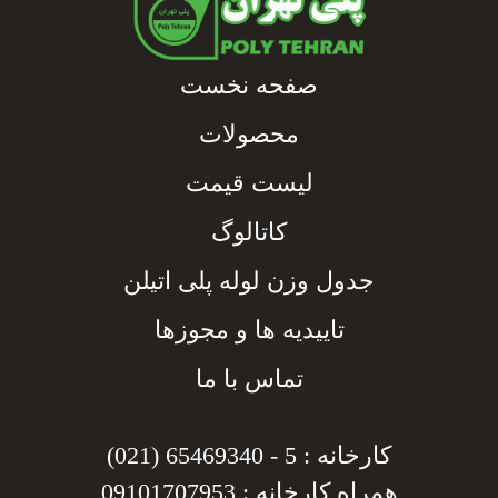
صفحه نخست
محصولات
لیست قیمت
کاتالوگ
جدول وزن لوله پلی اتیلن
تاییدیه ها و مجوزها
تماس با ما
کارخانه : 5 - 65469340 (021)
همراه کارخانه : 09101707953