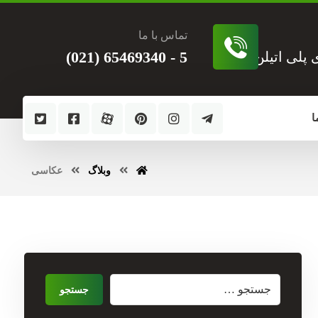
تماس با ما
5 - 65469340 (021)
ی پلی اتیلن
ا
وبلاگ
عکاسی
جستجو