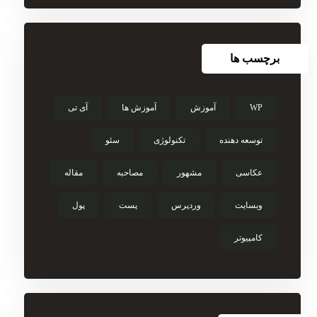
برچسب ها
WP
آموزش
آموزش ها
آی تی
توسعه دهنده
تکنولوژی
سئو
عکاسی
مشهور
مصاحبه
مقاله
وبسایت
وردپرس
پست
پول
کامپیوتر