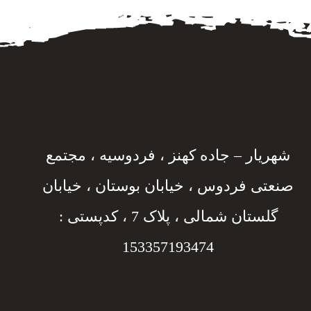
شهریار – جاده کهنز ، فردوسیه ، مجتمع
صنعتی فردوس ، خیابان بوستان ، خیابان
گلستان شمالی ، پلاک 7 ، کدپستی :
153357193474