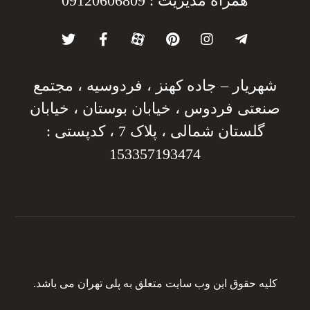
همراه مدیریت : 09120606809
شهریار – جاده کهنز ، فردوسیه ، مجتمع
صنعتی فردوس ، خیابان بوستان ، خیابان
گلستان شمالی ، پلاک 7 ، کدپستی :
153357193474
کلیه حقوق این وب سایت متعلق به پلی تهران می باشد.